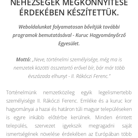
NEHÉZSÉGEK MEGKÖNNYÍTÉSE
ÉRDEKÉBEN KÉSZÍTETTÜK.
Weboldalunkat folyamatosan bővítjük további
programok bemutatásával - Kuruc Hagyományőrző
Egyesület.
Mottó:
„Neve, történelmi személyisége, még ma is
nemzetek közötti összetartó erővel bír, bár már több
évszázada elhunyt - II. Rákóczi Ferenc.”
Történelmünk nemzetközileg egyik legelismertebb
személyisége II. Rákóczi Ferenc. Emléke és a kuruc kor
hagyományai a hazai és határon túli magyar településeken
is egyre inkább előtérbe kerülnek. Minden érintett
település, szervezet igyekszik megragadni saját
ismertségének növelése érdekében az Európában több