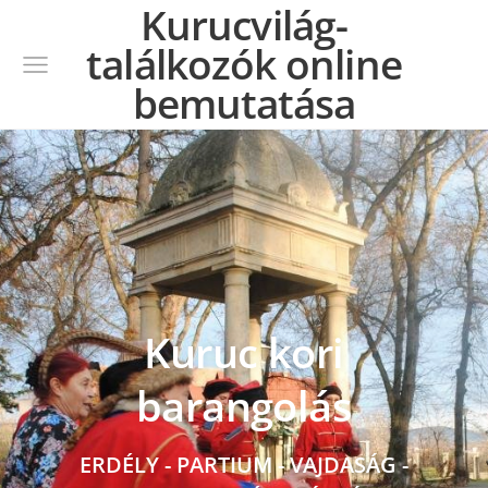
Kurucvilág-
találkozók online
bemutatása
Kuruc kori
barangolás
ERDÉLY - PARTIUM - VAJDASÁG -