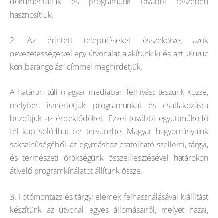
dokumentáljuk és programunk további részében
hasznosítjuk.
2. Az érintett településeket összekötve, azok
nevezetességeivel egy útvonalat alakítunk ki és azt „Kuruc
kori barangolás” címmel meghirdetjük.
A határon túli magyar médiában felhívást teszünk közzé,
melyben ismertetjük programunkat és csatlakozásra
buzdítjuk az érdeklődőket. Ezzel további együttműködő
fél kapcsolódhat be tervünkbe. Magyar hagyományaink
sokszínűségéből, az egymáshoz csatolható szellemi, tárgyi,
és természeti örökségünk összeillesztésével határokon
átívelő programkínálatot állítunk össze.
3. Fotómontázs és tárgyi elemek felhasználásával kiállítást
készítünk az útvonal egyes állomásairól, melyet hazai,