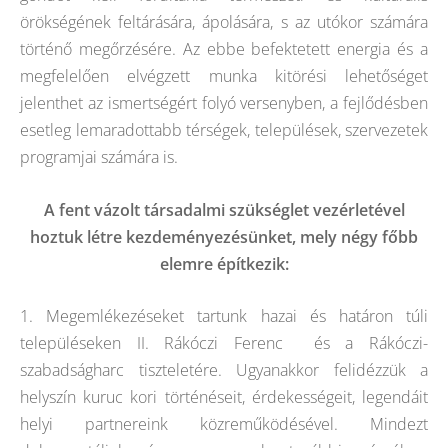
örökségének feltárására, ápolására, s az utókor számára
történő megőrzésére. Az ebbe befektetett energia és a
megfelelően elvégzett munka kitörési lehetőséget
jelenthet az ismertségért folyó versenyben, a fejlődésben
esetleg lemaradottabb térségek, települések, szervezetek
programjai számára is.
A fent vázolt társadalmi szükséglet vezérletével
hoztuk létre kezdeményezésünket, mely négy főbb
elemre építkezik:
1. Megemlékezéseket tartunk hazai és határon túli
településeken II. Rákóczi Ferenc és a Rákóczi-
szabadságharc tiszteletére. Ugyanakkor felidézzük a
helyszín kuruc kori történéseit, érdekességeit, legendáit
helyi partnereink közreműködésével. Mindezt