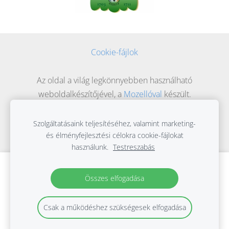
Cookie-fájlok
Az oldal a világ legkönnyebben használható
weboldalkészítőjével, a
Mozellóval
készült.
Szolgáltatásaink teljesítéséhez, valamint marketing-
és élményfejlesztési célokra cookie-fájlokat
használunk.
Testreszabás
Hozzon létre weboldalt vagy webáruházat
Összes elfogadása
a Mozello segítségével.
Gyorsan, egyszerűen, programozás nélkül.
Csak a működéshez szükségesek elfogadása
Bővebb információ