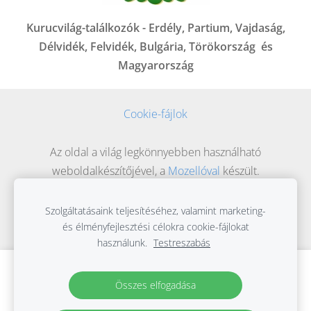
Kurucvilág-találkozók - Erdély, Partium, Vajdaság,
Délvidék, Felvidék, Bulgária, Törökország és
Magyarország
Cookie-fájlok
Az oldal a világ legkönnyebben használható
weboldalkészítőjével, a
Mozellóval
készült.
Szolgáltatásaink teljesítéséhez, valamint marketing-
és élményfejlesztési célokra cookie-fájlokat
használunk.
Testreszabás
Hozzon létre weboldalt vagy webáruházat
Összes elfogadása
a Mozello segítségével.
Gyorsan, egyszerűen, programozás nélkül.