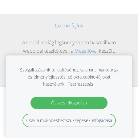
Cookie-fájlok
Az oldal a világ legkönnyebben használható
weboldalkészítőjével, a
Mozellóval
készült.
Szolgáltatásaink teljesítéséhez, valamint marketing-
és élményfejlesztési célokra cookie-fájlokat
használunk.
Testreszabás
Hozzon létre weboldalt vagy webáruházat
Összes elfogadása
a Mozello segítségével.
Gyorsan, egyszerűen, programozás nélkül.
Csak a működéshez szükségesek elfogadása
Bővebb információ