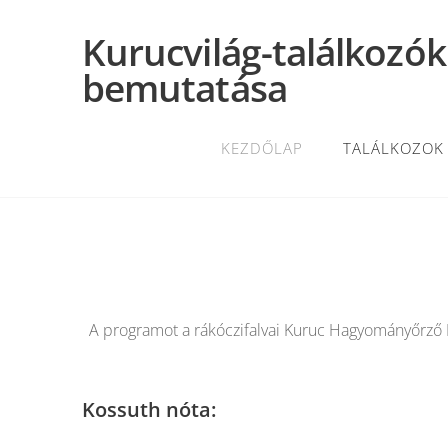
Kurucvilág-találkozók
bemutatása
KEZDŐLAP
TALÁLKOZOK
A programot a rákóczifalvai Kuruc Hagyományőrző E
Kossuth nóta: