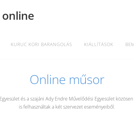
 online
KURUC KORI BARANGOLÁS
KIÁLLÍTÁSOK
BE
Online műsor
gyesület és a szajáni Ady Endre Művelődési Egyesület közösen á
is felhasználtak a két szervezet eseményeiből.