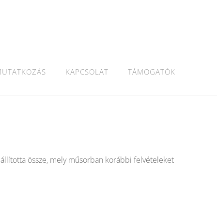
MUTATKOZÁS
KAPCSOLAT
TÁMOGATÓK
llította össze, mely műsorban korábbi felvételeket