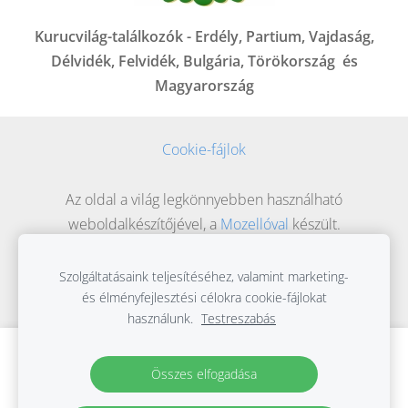
Kurucvilág-találkozók - Erdély, Partium, Vajdaság,
Délvidék, Felvidék, Bulgária, Törökország és
Magyarország
Cookie-fájlok
Az oldal a világ legkönnyebben használható
weboldalkészítőjével, a
Mozellóval
készült.
Szolgáltatásaink teljesítéséhez, valamint marketing-
és élményfejlesztési célokra cookie-fájlokat
használunk.
Testreszabás
Hozzon létre weboldalt vagy webáruházat
Összes elfogadása
a Mozello segítségével.
Gyorsan, egyszerűen, programozás nélkül.